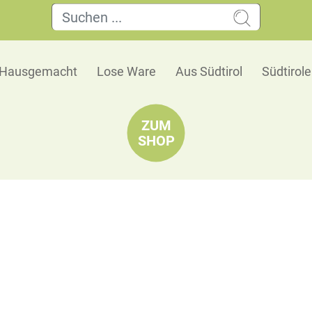
Hausgemacht
Lose Ware
Aus Südtirol
Südtirol
ZUM
SHOP
Lakritzepulver pur
Natürlich süß, fein würzig und balsamisch rund
🗺 Herkunft