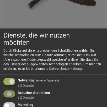
Dienste, die wir nutzen
Lakritzstangen ganz
möchten
Natürlich süß, wurzelwürzig und balsamisch mild
Durch Klicks auf die entsprechenden Schaltflächen wählen Sie,
welche Technologien zum Einsatz kommen; durch den Klick auf
„Alle akzeptieren“ oder „Auswahl speichern“ erklären Sie, dass Sie
🗺 Herkunft
den Einsatz der ausgewählten Technologien erlauben.
Um mehr zu
erfahren, lesen Sie bitte unsere
Datenschutzerklärung
.
Lakritzstangen sind die getrockneten Wurzeln der
Süßholzpflanze, die ursprünglich im Mittelmeerraum, in
Notwendig
(immer erforderlich)
Westasien und in Teilen Südosteuropas beheimatet ist.
↓
3
Dienste
Besonders in warmen, trockenen Regionen entwickelt die
Wurzel ihre charakteristische...
Besucher-Statistiken
↓
2
Dienste
mehr Infos +
Marketing