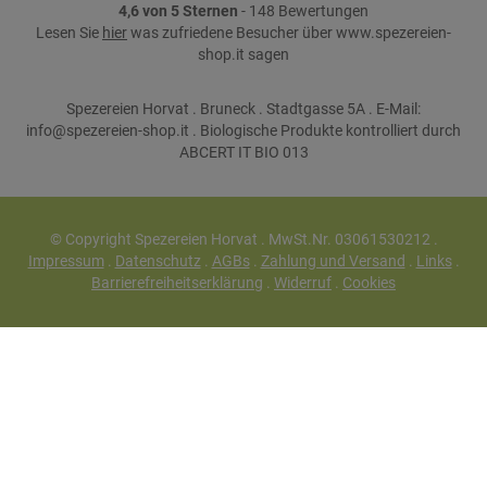
4,6 von 5 Sternen
- 148 Bewertungen
Lesen Sie
hier
was zufriedene Besucher über www.spezereien-
shop.it sagen
Spezereien Horvat . Bruneck . Stadtgasse 5A . E-Mail:
info@spezereien-shop.it . Biologische Produkte kontrolliert durch
ABCERT IT BIO 013
© Copyright Spezereien Horvat . MwSt.Nr. 03061530212 .
Impressum
.
Datenschutz
.
AGBs
.
Zahlung und Versand
.
Links
.
Barrierefreiheitserklärung
.
Widerruf
.
Cookies