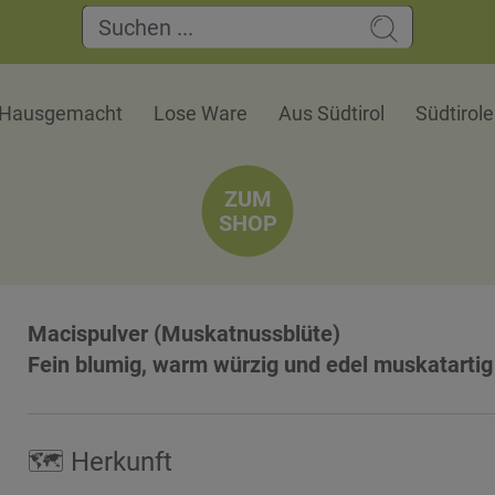
Hausgemacht
Lose Ware
Aus Südtirol
Südtirol
ZUM
SHOP
Macispulver (Muskatnussblüte)
Fein blumig, warm würzig und edel muskatartig
🗺 Herkunft