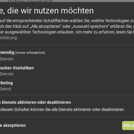
Duftes geschätzt.
e, die wir nutzen möchten
 auf die entsprechenden Schaltflächen wählen Sie, welche Technologien 
🍴 Verwendung
 den Klick auf „Alle akzeptieren“ oder „Auswahl speichern“ erklären Sie, 
der ausgewählten Technologien erlauben.
Um mehr zu erfahren, lesen Sie 
erklärung
.
Macispulver passt hervorragend zu Kartoffelge
Geflügel, Fisch, Reis, Eierspeisen und feinen F
twendig
(immer erforderlich)
Pudding, Milchreis, Gewürzmischungen und wint
Dienste
warme, elegante Würze. Da sein Aroma intensiv 
ucher-Statistiken
Dienste
keting
Dienst
⚙️ Verarbeitung
Für Macis wird der leuchtend rote Samenmantel
e Dienste aktivieren oder deaktivieren
 diesem Schalter können Sie alle Dienste aktivieren oder deaktivieren.
Muskatnuss getrennt, schonend getrocknet und
Trocknung verändert sich die Farbe meist zu Ora
e akzeptieren
Alle 
sich das warme, blumig-würzige Aroma. Das Pul