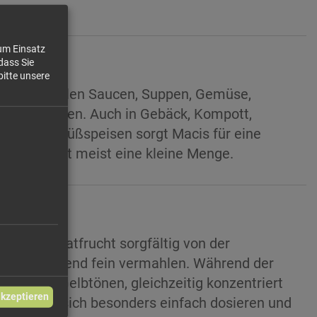
zum Einsatz
dass Sie
bitte unsere
richten, hellen Saucen, Suppen, Gemüse,
leischgerichten. Auch in Gebäck, Kompott,
erlichen Süßspeisen sorgt Macis für eine
ist, genügt meist eine kleine Menge.
 der Muskatfrucht sorgfältig von der
 anschließend fein vermahlen. Während der
nge- bis Gelbtönen, gleichzeitig konzentriert
akzeptieren
ver lässt sich besonders einfach dosieren und