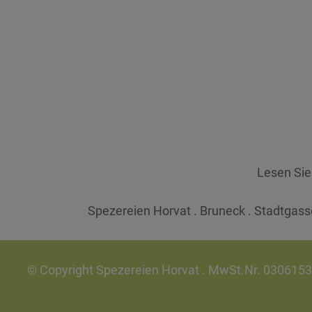
Lesen Si
Spezereien Horvat . Bruneck . Stadtgasse
© Copyright Spezereien Horvat . MwSt.Nr. 030615