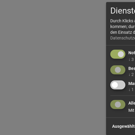
Dienst
Durch Klicks
kommen; durch
den Einsatz 
Datenschutz
No
↓
3
Bes
↓
2
Mar
↓
1
All
Mit
Ausgewählt