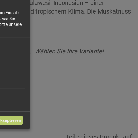
u
in Nord-Sulawesi, Indonesien – einer
hen Böden und tropischem Klima. Die Muskatnuss
zum Einsatz
dass Sie
bitte unsere
ie gemahlen.
Wählen Sie Ihre Variante!
akzeptieren
Teile dieses Produkt auf: