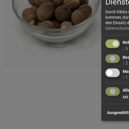
Dienst
Durch Klicks
kommen; durch
den Einsatz 
Datenschutz
No
↓
3
Bes
↓
2
Mar
↓
1
All
Mit
Ausgewählt