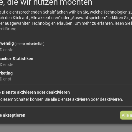
e, die wir nutzen möchten
Siauw-Muskatnüsse stammen von der Insel
Sia
traditionsreichen Muskatregion mit vulkanisc
 auf die entsprechenden Schaltflächen wählen Sie, welche Technologien 
 den Klick auf „Alle akzeptieren“ oder „Auswahl speichern“ erklären Sie, 
ist ursprünglich in Indonesien beheimatet...
der ausgewählten Technologien erlauben.
Um mehr zu erfahren, lesen Sie 
erklärung
.
mehr Infos +
twendig
(immer erforderlich)
Dieses Produkt führen wir lose, ganz sow
Dienste
ucher-Statistiken
Dienste
keting
Dienst
In den Warenkorb
e Dienste aktivieren oder deaktivieren
 diesem Schalter können Sie alle Dienste aktivieren oder deaktivieren.
weiter einkaufen
e akzeptieren
Alle 