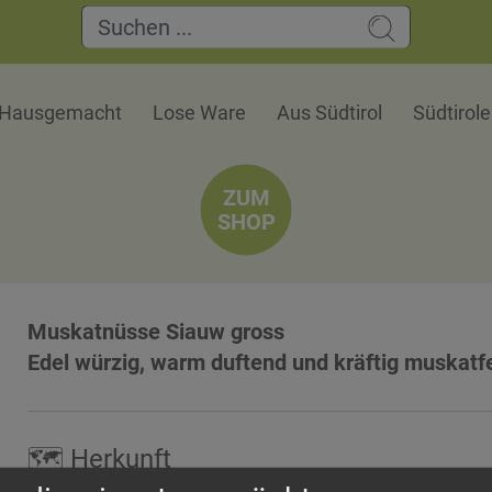
Hausgemacht
Lose Ware
Aus Südtirol
Südtirol
ZUM
SHOP
Muskatnüsse Siauw gross
Edel würzig, warm duftend und kräftig muskatf
🗺 Herkunft