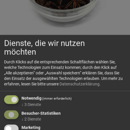
Dienste, die wir nutzen
Sternanis 1a
möchten
⭐
Sternförmig schön, süß-würzig und intensiv duftend
Durch Klicks auf die entsprechenden Schaltflächen wählen Sie,
welche Technologien zum Einsatz kommen; durch den Klick auf
„Alle akzeptieren“ oder „Auswahl speichern“ erklären Sie, dass Sie
🗺 Herkunft
den Einsatz der ausgewählten Technologien erlauben.
Um mehr zu
erfahren, lesen Sie bitte unsere
Datenschutzerklärung
.
Sternanis stammt ursprünglich aus Südchina und dem
nördlichen Vietnam und ist bis heute besonders in der
Notwendig
asiatischen Küche verwurzelt. Die sternförmigen Früchte
(immer erforderlich)
↓
3
Dienste
wachsen an einem immergrünen Baum und werden...
Besucher-Statistiken
mehr Infos +
↓
2
Dienste
Marketing