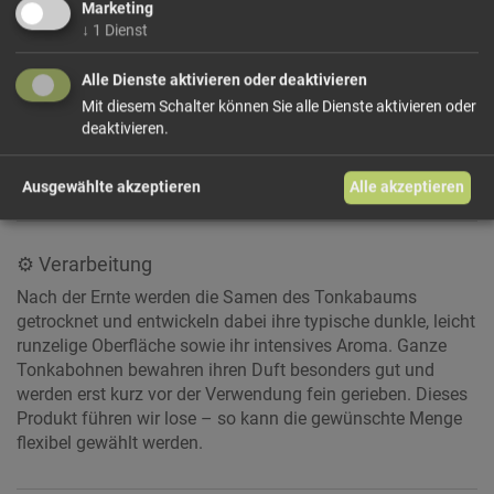
Marketing
Tonkabohnen eignen sich besonders für Desserts, Gebäck,
↓
1
Dienst
Crème Brûlée, Panna Cotta, Eis, Schokolade, Sahnecremes,
Milchreis, Kompott und feine Kuchenfüllungen. Am besten
Alle Dienste aktivieren oder deaktivieren
wird die Bohne frisch und sehr sparsam mit einer feinen
Mit diesem Schalter können Sie alle Dienste aktivieren oder
Reibe verwendet. Ihr Aroma passt hervorragend zu Vanille,
deaktivieren.
Kakao, Karamell, Zimt, Mandeln, Haselnüssen, Kaffee,
Birnen, Aprikosen und cremigen Süßspeisen.
Ausgewählte akzeptieren
Alle akzeptieren
⚙️ Verarbeitung
Nach der Ernte werden die Samen des Tonkabaums
getrocknet und entwickeln dabei ihre typische dunkle, leicht
runzelige Oberfläche sowie ihr intensives Aroma. Ganze
Tonkabohnen bewahren ihren Duft besonders gut und
werden erst kurz vor der Verwendung fein gerieben. Dieses
Produkt führen wir lose – so kann die gewünschte Menge
flexibel gewählt werden.