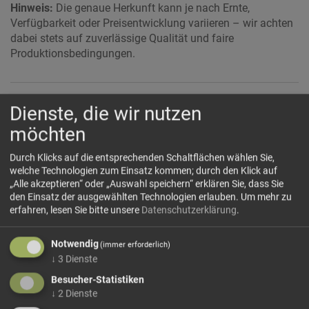
Hinweis:
Die genaue Herkunft kann je nach Ernte,
Verfügbarkeit oder Preisentwicklung variieren – wir achten
dabei stets auf zuverlässige Qualität und faire
Produktionsbedingungen.
Dienste, die wir nutzen
💚 Nährstoffe
möchten
Tonkabohnen werden nur in sehr kleinen Mengen
verwendet und sind vor allem wegen ihrer aromatischen
Durch Klicks auf die entsprechenden Schaltflächen wählen Sie,
Pflanzenstoffe interessant. Besonders prägend ist
welche Technologien zum Einsatz kommen; durch den Klick auf
Cumarin
, ein natürlicher Duft- und Aromastoff, der an
„Alle akzeptieren“ oder „Auswahl speichern“ erklären Sie, dass Sie
Vanille, Bittermandel, Heu, Süßholz und warme Gewürze
den Einsatz der ausgewählten Technologien erlauben.
Um mehr zu
erinnert. Gerade dieses intensive Aromaprofil macht die
erfahren, lesen Sie bitte unsere
Datenschutzerklärung
.
Tonkabohne so ergiebig: Schon eine kleine Prise frisch
geriebene Tonkabohne genügt, um Süßspeisen und Gebäck
Notwendig
(immer erforderlich)
deutlich zu verfeinern.
↓
3
Dienste
Besucher-Statistiken
↓
2
Dienste
🍴 Verwendung