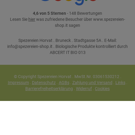
4,6 von 5 Sternen
- 148 Bewertungen
Lesen Sie
hier
was zufriedene Besucher über www.spezereien-
shop.it sagen
Spezereien Horvat . Bruneck . Stadtgasse 5A . E-Mail:
info@spezereien-shop.it . Biologische Produkte kontrolliert durch
ABCERT IT BIO 013
© Copyright Spezereien Horvat . MwSt.Nr. 03061530212 .
Impressum
.
Datenschutz
.
AGBs
.
Zahlung und Versand
.
Links
.
Barrierefreiheitserklärung
.
Widerruf
.
Cookies