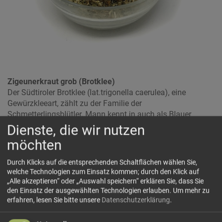
Zigeunerkraut grob (Brotklee)
Der Südtiroler Brotklee (lat.trigonella caerulea), eine
Gewürzkleeart, zählt zu der Familie der
Schmetterlingsblütler. Mann kennt in auch als Blauer
Steinklee, Schabzigerklee oder im Pustertal und Eisacktal
Dienste, die wir nutzen
eben als Zigeunerkraut.
möchten
Auf den kalk- und humusreichen Böden des
Hochpustertales (auf ca. 1.200 m ü. M.) fand dieses
Durch Klicks auf die entsprechenden Schaltflächen wählen Sie,
welche Technologien zum Einsatz kommen; durch den Klick auf
Gewürz ideale Bedingungen. Anbaugebiete findet man
„Alle akzeptieren“ oder „Auswahl speichern“ erklären Sie, dass Sie
heutzutage auch im Vinschgau und in anderen
den Einsatz der ausgewählten Technologien erlauben.
Um mehr zu
höhergelegenen Teilen Südtirols. Ein langsames Wachsen
erfahren, lesen Sie bitte unsere
Datenschutzerklärung
.
der Pflanze, welches durch das raue Hochgebirgsklima
begünstigt wird, lässt den aromatischen und intensiven