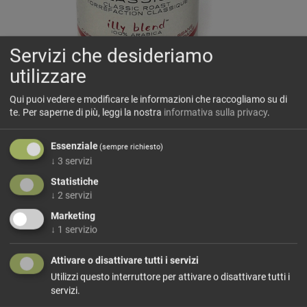
Servizi che desideriamo
utilizzare
Qui puoi vedere e modificare le informazioni che raccogliamo su di
Illy in grani
te.
Per saperne di più, leggi la nostra
informativa sulla privacy
.
100% Arabica
Essenziale
Tostatura media
(sempre richiesto)
↓
3
servizi
Dal gusto morbido ed equilibrato, esaltato da preziose note
Statistiche
di caramello, cioccolato, pane tostato e leggero fiore.
↓
2
servizi
Marketing
↓
1
servizio
33,56 €/kg
Dimensione: 250 g
Prezzo: 8,39 €
Attivare o disattivare tutti i servizi
Utilizzi questo interruttore per attivare o disattivare tutti i
Aggiungi al carrello
servizi.