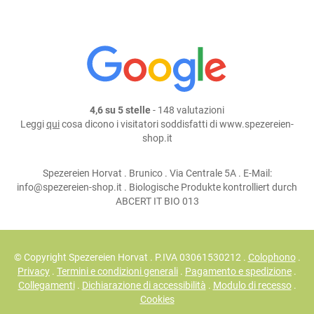
4,6 su 5 stelle
- 148 valutazioni
Leggi
qui
cosa dicono i visitatori soddisfatti di www.spezereien-
shop.it
Spezereien Horvat . Brunico . Via Centrale 5A . E-Mail:
info@spezereien-shop.it . Biologische Produkte kontrolliert durch
ABCERT IT BIO 013
© Copyright Spezereien Horvat . P.IVA 03061530212 .
Colophono
.
Privacy
.
Termini e condizioni generali
.
Pagamento e spedizione
.
Collegamenti
.
Dichiarazione di accessibilità
.
Modulo di recesso
.
Cookies