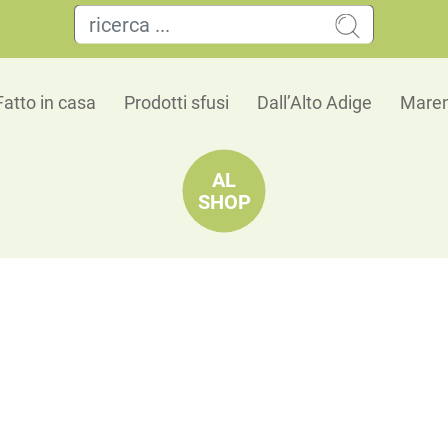
Fatto in casa
Prodotti sfusi
Dall’Alto Adige
Maren
AL
SHOP
Misto per biscotti natalizi-panpepato
Calde, profumate e dal carattere natalizio
🗺 Origine