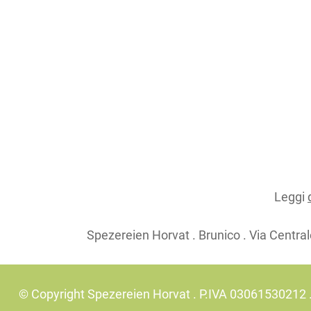
Leggi
Spezereien Horvat . Brunico . Via Central
© Copyright Spezereien Horvat . P.IVA 03061530212 