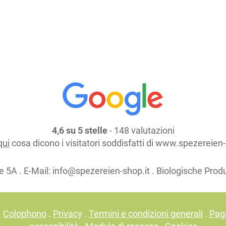
continua lo shopping
4,6 su 5 stelle
- 148 valutazioni
qui
cosa dicono i visitatori soddisfatti di www.spezereien-
e 5A . E-Mail:
info@spezereien-shop.it . Biologische Prod
.
Colophono
.
Privacy
.
Termini e condizioni generali
.
Pag