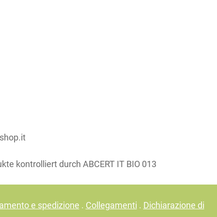
condividi su:
shop.it
ukte kontrolliert durch ABCERT IT BIO 013
amento e spedizione
.
Collegamenti
.
Dichiarazione di