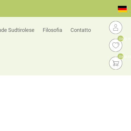
de Sudtirolese
Filosofia
Contatto
{{app.w
{{app.c