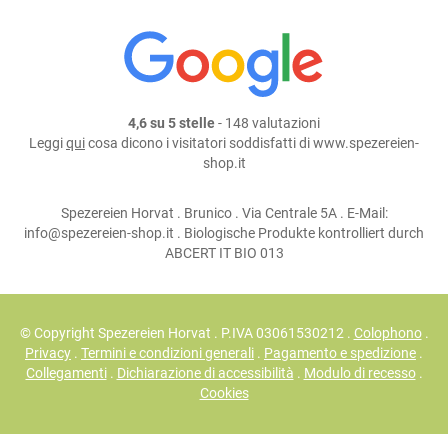
4,6 su 5 stelle
- 148 valutazioni
Leggi
qui
cosa dicono i visitatori soddisfatti di www.spezereien-
shop.it
Spezereien Horvat . Brunico . Via Centrale 5A . E-Mail:
info@spezereien-shop.it . Biologische Produkte kontrolliert durch
ABCERT IT BIO 013
© Copyright Spezereien Horvat . P.IVA 03061530212 .
Colophono
.
Privacy
.
Termini e condizioni generali
.
Pagamento e spedizione
.
Collegamenti
.
Dichiarazione di accessibilità
.
Modulo di recesso
.
Cookies