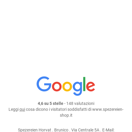
Dimensione: 350 ml
Prezzo: 10,95 €
Aggiungi al carrello
continua lo shopping
condividi su:
4,6 su 5 stelle
- 148 valutazioni
Leggi
qui
cosa dicono i visitatori soddisfatti di www.spezereien-
shop.it
Spezereien Horvat . Brunico . Via Centrale 5A . E-Mail: