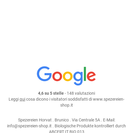
Aggiungi al carrello
continua lo shopping
condividi su:
4,6 su 5 stelle
- 148 valutazioni
Leggi
qui
cosa dicono i visitatori soddisfatti di www.spezereien-
shop.it
Spezereien Horvat . Brunico . Via Centrale 5A . E-Mail:
info@spezereien-shop.it . Biologische Produkte kontrolliert durch
ABCERT IT BIO 013