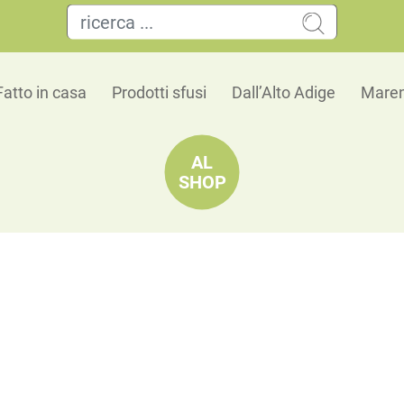
Fatto in casa
Prodotti sfusi
Dall’Alto Adige
Maren
AL
SHOP
Liquore di fiori di sambuco
Dist. Roner
Liquore al fiore di sambuco Liquore amabile, da
appena colto, e da un'infinità di profumi di frutt
floreale.Degustato fresco, è un ottimo fine past
dello squisito cocktail "Hugo” a base di spumant