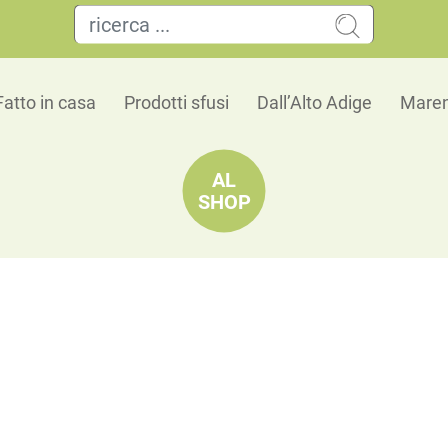
Fatto in casa
Prodotti sfusi
Dall’Alto Adige
Maren
AL
SHOP
o Miele d’api Ho