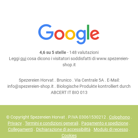
condividi su:
4,6 su 5 stelle
- 148 valutazioni
Leggi
qui
cosa dicono i visitatori soddisfatti di www.spezereien-
shop.it
Spezereien Horvat . Brunico . Via Centrale 5A . E-Mail:
info@spezereien-shop.it . Biologische Produkte kontrolliert durch
ABCERT IT BIO 013
© Copyright Spezereien Horvat . P.IVA 03061530212 .
Colophono
.
Privacy
.
Termini e condizioni generali
.
Pagamento e spedizione
.
Collegamenti
.
Dichiarazione di accessibilità
.
Modulo di recesso
.
Cookies