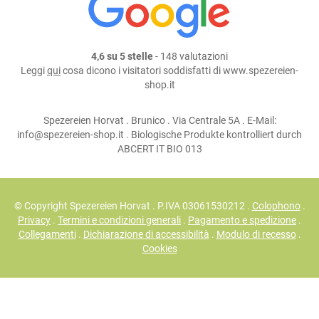
4,6 su 5 stelle
- 148 valutazioni
Leggi
qui
cosa dicono i visitatori soddisfatti di www.spezereien-
shop.it
Spezereien Horvat . Brunico . Via Centrale 5A . E-Mail:
info@spezereien-shop.it . Biologische Produkte kontrolliert durch
ABCERT IT BIO 013
© Copyright Spezereien Horvat . P.IVA 03061530212 .
Colophono
.
Privacy
.
Termini e condizioni generali
.
Pagamento e spedizione
.
Collegamenti
.
Dichiarazione di accessibilità
.
Modulo di recesso
.
Cookies