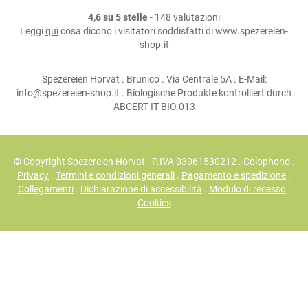
4,6 su 5 stelle
- 148 valutazioni
Leggi
qui
cosa dicono i visitatori soddisfatti di www.spezereien-
shop.it
Spezereien Horvat . Brunico . Via Centrale 5A . E-Mail:
info@spezereien-shop.it . Biologische Produkte kontrolliert durch
ABCERT IT BIO 013
© Copyright Spezereien Horvat . P.IVA 03061530212 .
Colophono
.
Privacy
.
Termini e condizioni generali
.
Pagamento e spedizione
.
Collegamenti
.
Dichiarazione di accessibilità
.
Modulo di recesso
.
Cookies