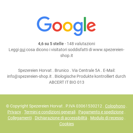
4,6 su 5 stelle
- 148 valutazioni
Leggi
qui
cosa dicono i visitatori soddisfatti di www.spezereien-
shop.it
Spezereien Horvat . Brunico . Via Centrale 5A . E-Mail:
info@spezereien-shop.it . Biologische Produkte kontrolliert durch
ABCERT IT BIO 013
© Copyright Spezereien Horvat . P.IVA 03061530212 .
Colophono
.
Privacy
.
Termini e condizioni generali
.
Pagamento e spedizione
.
Collegamenti
.
Dichiarazione di accessibilità
.
Modulo di recesso
.
Cookies