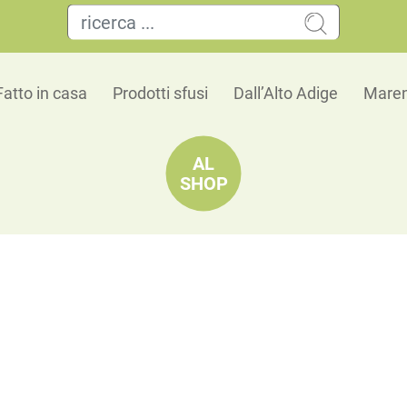
Fatto in casa
Prodotti sfusi
Dall’Alto Adige
Maren
AL
SHOP
Bastoncini di mandorle
🌿
Classiche, pure e versatili – mandorle puglies
🗺 Origine