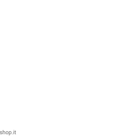
,33 €/l
4,50 €
condividi su:
shop.it