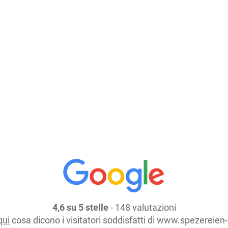
19
Dimensione: 750 ml
Prezzo: 1
Aggiungi al carrello
continua lo shopping
4,6 su 5 stelle
- 148 valutazioni
qui
cosa dicono i visitatori soddisfatti di www.spezereien-