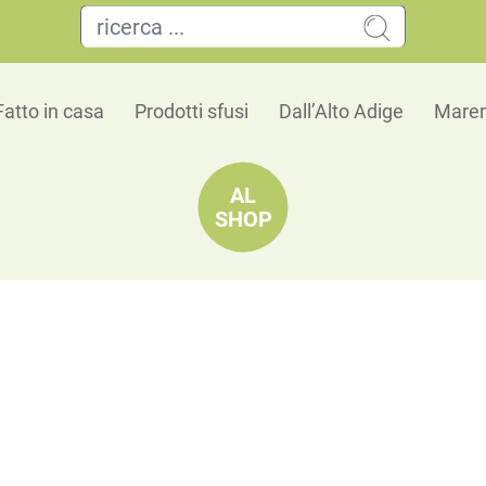
Fatto in casa
Prodotti sfusi
Dall’Alto Adige
Maren
AL
SHOP
Kerner
Cantina della valle d´isarco
È consigliato consumarlo con antipasti leggeri, co
bevuto insieme a pesci d’acqua dolce e frutti d