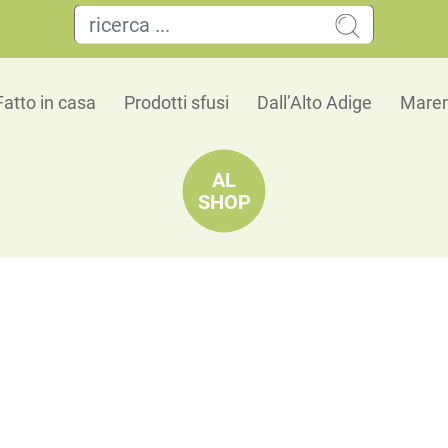
Fatto in casa
Prodotti sfusi
Dall’Alto Adige
Maren
AL
SHOP
Cereali e Farine